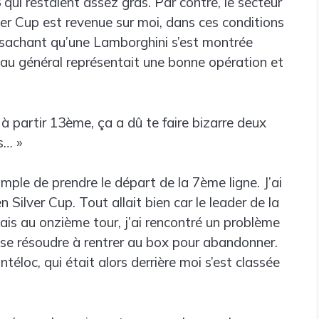
 qui restaient assez gras. Par contre, le secteur
lver Cup est revenue sur moi, dans ces conditions
at, sachant qu’une Lamborghini s’est montrée
 au général représentait une bonne opération et
 à partir 13ème, ça a dû te faire bizarre deux
s… »
imple de prendre le départ de la 7ème ligne. J’ai
n Silver Cup. Tout allait bien car le leader de la
is au onzième tour, j’ai rencontré un problème
llu se résoudre à rentrer au box pour abandonner.
éloc, qui était alors derrière moi s’est classée