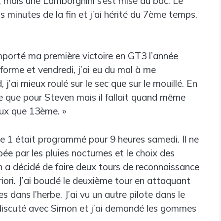
sif, mais une Lamborghini s’est mise au bac. Le
 minutes de la fin et j’ai hérité du 7ème temps.
remporté ma première victoire en GT3 l’année
forme et vendredi, j’ai eu du mal à me
’ai mieux roulé sur le sec que sur le mouillé. En
de que pour Steven mais il fallait quand même
ieux que 13ème. »
se 1 était programmé pour 9 heures samedi. Il ne
pée par les pluies nocturnes et le choix des
On a décidé de faire deux tours de reconnaissance
priori. J’ai bouclé le deuxième tour en attaquant
 dans l’herbe. J’ai vu un autre pilote dans le
 discuté avec Simon et j’ai demandé les gommes