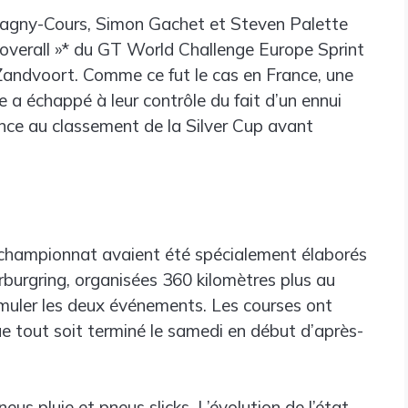
Magny-Cours, Simon Gachet et Steven Palette
overall »* du GT World Challenge Europe Sprint
 Zandvoort. Comme ce fut le cas en France, une
e a échappé à leur contrôle du fait d’un ennui
nce au classement de la Silver Cup avant
u championnat avaient été spécialement élaborés
burgring, organisées 360 kilomètres plus au
umuler les deux événements. Les courses ont
e tout soit terminé le samedi en début d’après-
neus pluie et pneus slicks. L’évolution de l’état